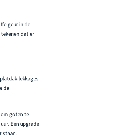
ffe geur in de
 tekenen dat er
 platdak-lekkages
ia de
en om goten te
uur. Een upgrade
t staan.