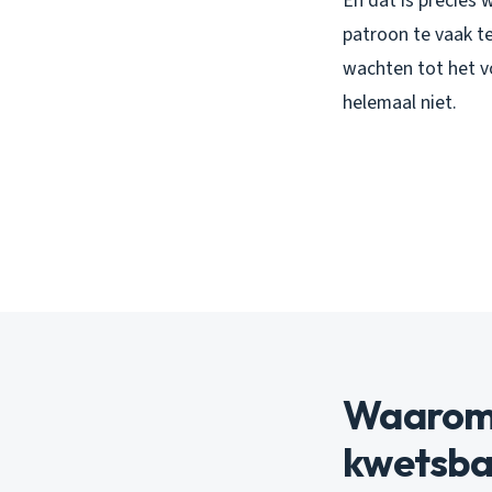
En dat is precies w
patroon te vaak 
wachten tot het vo
helemaal niet.
Waarom 
kwetsbaa