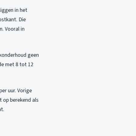
liggen in het
ostkant. Die
. Vooral in
akonderhoud geen
de met 8 tot 12
er uur. Vorige
et op berekend als
t.