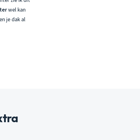
ter zie ik dit
ter
wel kan
n je dak al
xtra