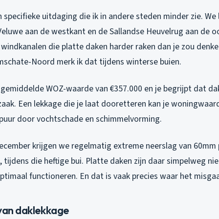
 specifieke uitdaging die ik in andere steden minder zie. We 
 Veluwe aan de westkant en de Sallandse Heuvelrug aan de o
 windkanalen die platte daken harder raken dan je zou denken
mschate-Noord merk ik dat tijdens winterse buien.
 gemiddelde WOZ-waarde van €357.000 en je begrijpt dat d
zaak. Een lekkage die je laat dooretteren kan je woningwaar
 puur door vochtschade en schimmelvorming.
ecember krijgen we regelmatig extreme neerslag van 60mm p
tijdens die heftige bui. Platte daken zijn daar simpelweg ni
ptimaal functioneren. En dat is vaak precies waar het misgaa
 van daklekkage