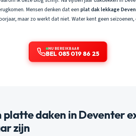
aarom ik deze blog schrijf. Na vijftien jaar dakdekken in Deven
terugkomen. Mensen denken dat een
plat dak lekkage Deven
orjaar, maar zo werkt dat niet. Water kent geen seizoenen, e
NU BEREIKBAAR
BEL 085 019 86 25
platte daken in Deventer e
r zijn