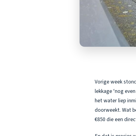
Vorige week stond
lekkage ‘nog even 
het water liep in
doorweekt. Wat beg
€850 die een direc