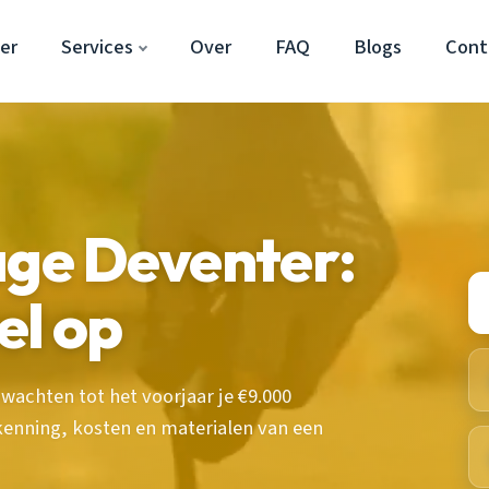
er
Services
Over
FAQ
Blogs
Cont
age Deventer:
nel op
wachten tot het voorjaar je €9.000
kenning, kosten en materialen van een