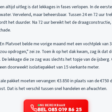
n altijd uitleg is dat lekkages in fases verlopen. In de eerste
water. Vervelend, maar beheersbaar. Tussen 24 en 72 uur tre
wordt het duurder. Na 72 uur bereikt het de draagconstructie
chade.
e En Platvoet belde me vorige maand met een vochtplek van 3
 zou opdrogen,” zei ze. Toen ik op het dak kwam, zag ik dat 
ag. De lekkage die ze zag was slechts het topje van de ijsberg
een doorweekt isolatiepakket van 15 vierkante meter.
ale pakket moeten vervangen: €3.850 in plaats van de €750 d
st. Dat is het verschil tussen snel handelen en afwachten.
NU BEREIKBAAR
BEL 085 019 86 25