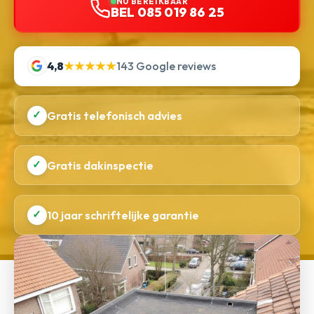
NU BEREIKBAAR
BEL 085 019 86 25
4,8
★★★★★
143 Google reviews
✓
Gratis telefonisch advies
✓
Gratis dakinspectie
✓
10 jaar schriftelijke garantie