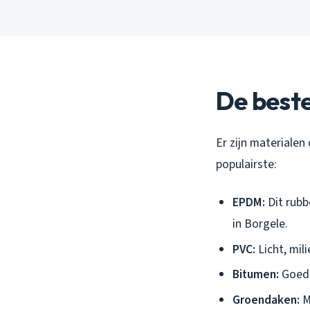
De best
Er zijn materialen
populairste:
EPDM:
Dit rubb
in Borgele.
PVC:
Licht, mil
Bitumen:
Goedk
Groendaken:
M