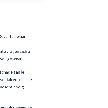
 Deventer, waar
ate vragen zich af
vallige weer.
 schade aan je
sd dak voor flinke
andacht nodig
 super duurzaam en