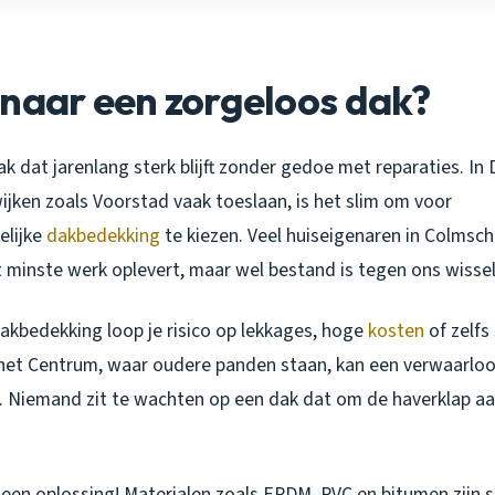
naar een zorgeloos dak?
dak dat jarenlang sterk blijft zonder gedoe met reparaties. In
ijken zoals Voorstad vaak toeslaan, is het slim om voor
elijke
dakbedekking
te kiezen. Veel huiseigenaren in Colmsch
 minste werk oplevert, maar wel bestand is tegen ons wissel
dakbedekking loop je risico op lekkages, hoge
kosten
of zelfs
 het Centrum, waar oudere panden staan, kan een verwaarloo
 Niemand zit te wachten op een dak dat om de haverklap a
s een oplossing! Materialen zoals EPDM, PVC en bitumen zijn