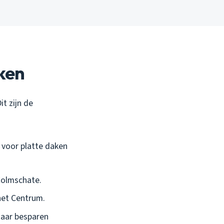
ken
it zijn de
l voor platte daken
 Colmschate.
het Centrum.
maar besparen