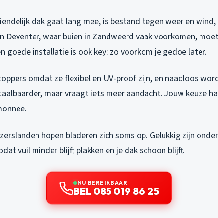
endelijk dak gaat lang mee, is bestand tegen weer en wind, 
 In Deventer, waar buien in Zandweerd vaak voorkomen, moet
 goede installatie is ook key: zo voorkom je gedoe later.
toppers omdat ze flexibel en UV-proof zijn, en naadloos wor
etaalbaarder, maar vraagt iets meer aandacht. Jouw keuze han
monnee.
izerslanden hopen bladeren zich soms op. Gelukkig zijn onde
dat vuil minder blijft plakken en je dak schoon blijft.
NU BEREIKBAAR
BEL 085 019 86 25