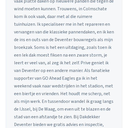
vaak platte daken op nieuwere panden die tegen de
wind moeten kunnen. Trouwens, in Colmschate
kom ik ook vaak, daar met al die ruimere
tuinhuizen. Ik specialiseer me in het repareren en
vervangen van die klassieke pannendaken, en ik ken
de ins en outs van de Deventer bouwregels als mijn
broekzak. Soms is het een uitdaging, zoals toen ik
een lek dak moest fiksen na een zware storm, je
leert er veel van, al zeg ik het zelf. Prive geniet ik
van Deventer op een andere manier. Als fanatieke
supporter van GO Ahead Eagles ga ik in het
weekend vaak naar wedstrijden in het stadion, met
een biertje en vrienden. Het houdt me scherp, net
als mijn werk. En tussendoor wandel ik graag langs
de IJssel, bij De Waag, om even uit te blazen en de
stad van een afstandje te zien. Bij Dakdekker
Deventer bieden we gratis advies en inspectie,