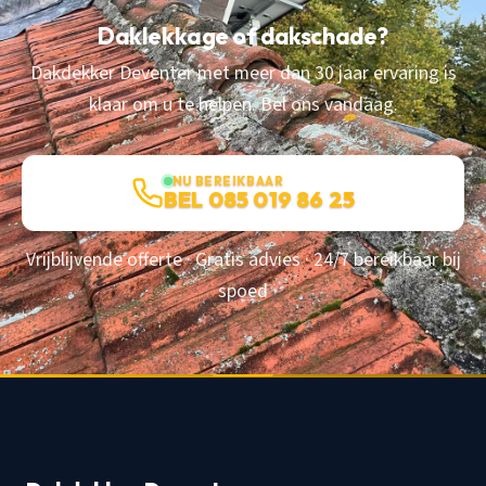
Daklekkage of dakschade?
Dakdekker Deventer met meer dan 30 jaar ervaring is
klaar om u te helpen. Bel ons vandaag.
NU BEREIKBAAR
BEL 085 019 86 25
Vrijblijvende offerte · Gratis advies · 24/7 bereikbaar bij
spoed