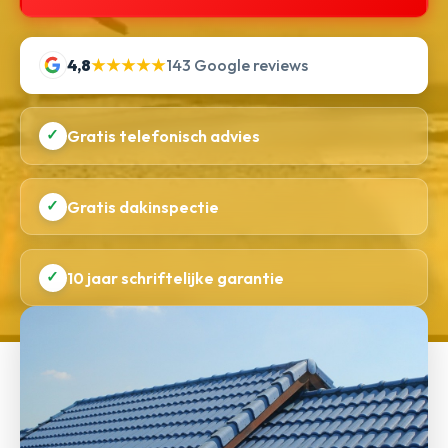
4,8
★★★★★
143 Google reviews
✓
Gratis telefonisch advies
✓
Gratis dakinspectie
✓
10 jaar schriftelijke garantie