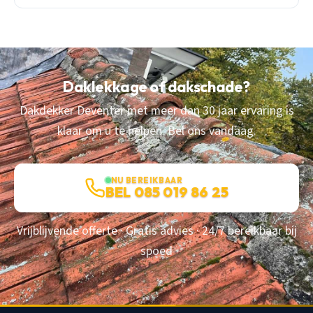
Daklekkage of dakschade?
Dakdekker Deventer met meer dan 30 jaar ervaring is
klaar om u te helpen. Bel ons vandaag.
NU BEREIKBAAR
BEL 085 019 86 25
Vrijblijvende offerte · Gratis advies · 24/7 bereikbaar bij
spoed