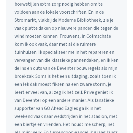
bouwstijlen extra zorg nodig hebben om te
voldoen aan de lokale voorschriften. En in de
Stromarkt, vlakbij de Moderne Bibliotheek, zie je
vaak platte daken op nieuwere panden die tegen de
wind moeten kunnen. Trouwens, in Colmschate
kom ik ook vaak, daar met al die ruimere
tuinhuizen. Ik specialiseer me in het repareren en
vervangen van die klassieke pannendaken, en ik ken
de ins en outs van de Deventer bouwregels als mijn
broekzak. Soms is het een uitdaging, zoals toen ik
een lek dak moest fiksen na een zware storm, je
leert er veel van, al zeg ik het zelf. Prive geniet ik
van Deventer op een andere manier. Als fanatieke
supporter van GO Ahead Eagles ga ik in het
weekend vaak naar wedstrijden in het stadion, met
een biertje en vrienden. Het houdt me scherp, net
als mijn werk. En tussendoor wandel ik graag langs