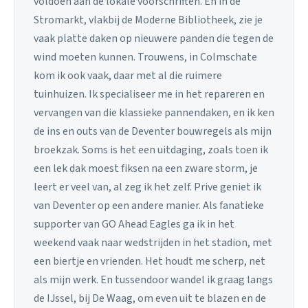
voldoen aan de lokale voorschriften. En in de
Stromarkt, vlakbij de Moderne Bibliotheek, zie je
vaak platte daken op nieuwere panden die tegen de
wind moeten kunnen. Trouwens, in Colmschate
kom ik ook vaak, daar met al die ruimere
tuinhuizen. Ik specialiseer me in het repareren en
vervangen van die klassieke pannendaken, en ik ken
de ins en outs van de Deventer bouwregels als mijn
broekzak. Soms is het een uitdaging, zoals toen ik
een lek dak moest fiksen na een zware storm, je
leert er veel van, al zeg ik het zelf. Prive geniet ik
van Deventer op een andere manier. Als fanatieke
supporter van GO Ahead Eagles ga ik in het
weekend vaak naar wedstrijden in het stadion, met
een biertje en vrienden. Het houdt me scherp, net
als mijn werk. En tussendoor wandel ik graag langs
de IJssel, bij De Waag, om even uit te blazen en de