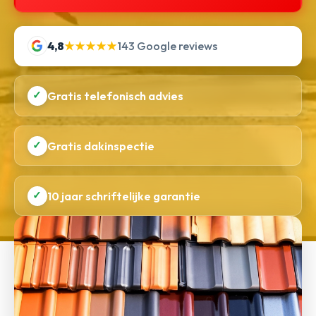
4,8
★★★★★
143 Google reviews
✓
Gratis telefonisch advies
✓
Gratis dakinspectie
✓
10 jaar schriftelijke garantie