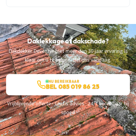
Daklekkage of dakschade?
Dakdekker Deventer met meer dan 30 jaar ervaring is
klaar om u te helpen. Bel ons vandaag.
NU BEREIKBAAR
BEL 085 019 86 25
Vrijblijvende offerte · Gratis advies · 24/7 bereikbaar bij
spoed