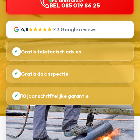
NU BEREIKBAAR
BEL 085 019 86 25
4,8
★★★★★
143 Google reviews
✓
Gratis telefonisch advies
✓
Gratis dakinspectie
✓
10 jaar schriftelijke garantie