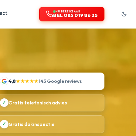
act
NU BEREIKBAAR
BEL 085 019 86 25
4,8
★★★★★
143 Google reviews
✓
Gratis telefonisch advies
✓
Gratis dakinspectie