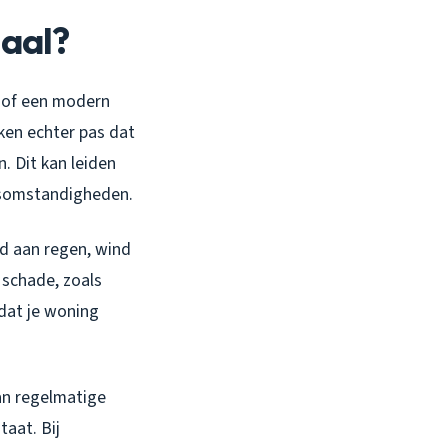
maal?
d of een modern
ken echter pas dat
. Dit kan leiden
rsomstandigheden.
ld aan regen, wind
e schade, zoals
 dat je woning
lan regelmatige
taat. Bij