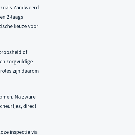
n zoals Zandweerd.
een 2-laags
tische keuze voor
 broosheid of
een zorgvuldige
troles zijn daarom
rkomen. Na zware
cheurtjes, direct
oze inspectie via