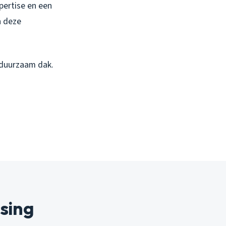
pertise en een
n deze
 duurzaam dak.
ssing