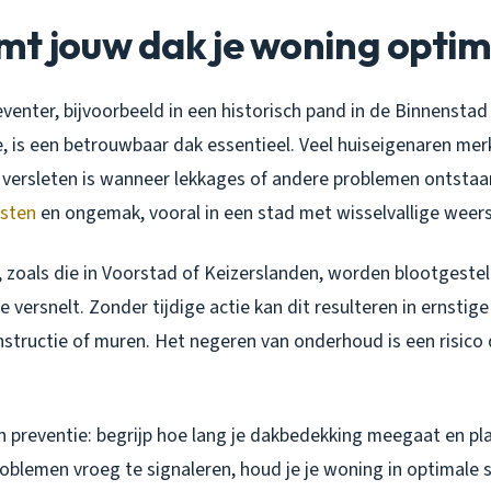
mt jouw dak je woning opti
venter, bijvoorbeeld in een historisch pand in de Binnensta
e, is een betrouwbaar dak essentieel. Veel huiseigenaren mer
versleten is wanneer lekkages of andere problemen ontstaan
sten
en ongemak, vooral in een stad met wisselvallige wee
, zoals die in Voorstad of Keizerslanden, worden blootgeste
e versnelt. Zonder tijdige actie kan dit resulteren in ernstig
nstructie of muren. Het negeren van onderhoud is een risico
in preventie: begrijp hoe lang je dakbedekking meegaat en p
oblemen vroeg te signaleren, houd je je woning in optimale s