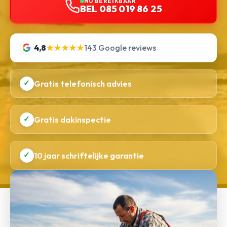
NU BEREIKBAAR
BEL 085 019 86 25
4,8
★★★★★
143 Google reviews
✓
Gratis telefonisch advies
✓
Gratis dakinspectie
✓
10 jaar schriftelijke garantie