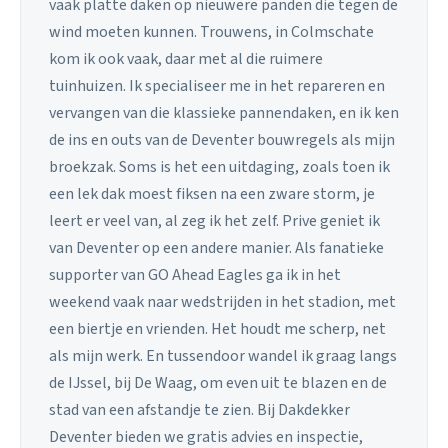
vaak platte daken op nieuwere panden die tegen de
wind moeten kunnen. Trouwens, in Colmschate
kom ik ook vaak, daar met al die ruimere
tuinhuizen. Ik specialiseer me in het repareren en
vervangen van die klassieke pannendaken, en ik ken
de ins en outs van de Deventer bouwregels als mijn
broekzak. Soms is het een uitdaging, zoals toen ik
een lek dak moest fiksen na een zware storm, je
leert er veel van, al zeg ik het zelf. Prive geniet ik
van Deventer op een andere manier. Als fanatieke
supporter van GO Ahead Eagles ga ik in het
weekend vaak naar wedstrijden in het stadion, met
een biertje en vrienden. Het houdt me scherp, net
als mijn werk. En tussendoor wandel ik graag langs
de IJssel, bij De Waag, om even uit te blazen en de
stad van een afstandje te zien. Bij Dakdekker
Deventer bieden we gratis advies en inspectie,