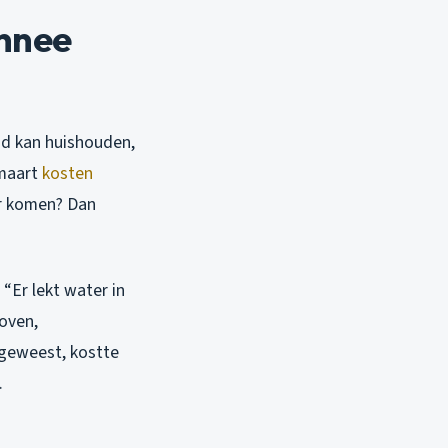
nnee
ind kan huishouden,
 maart
kosten
er komen? Dan
 “Er lekt water in
hoven,
s geweest, kostte
.