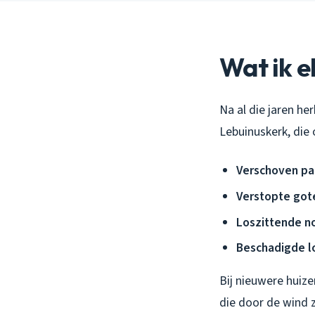
Wat ik e
Na al die jaren he
Lebuinuskerk, die
Verschoven p
Verstopte got
Loszittende n
Beschadigde l
Bij nieuwere huiz
die door de wind 