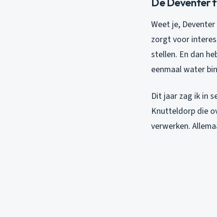
De Deventer f
Weet je, Deventer 
zorgt voor interes
stellen. En dan he
eenmaal water bin
Dit jaar zag ik in
Knutteldorp die o
verwerken. Allema