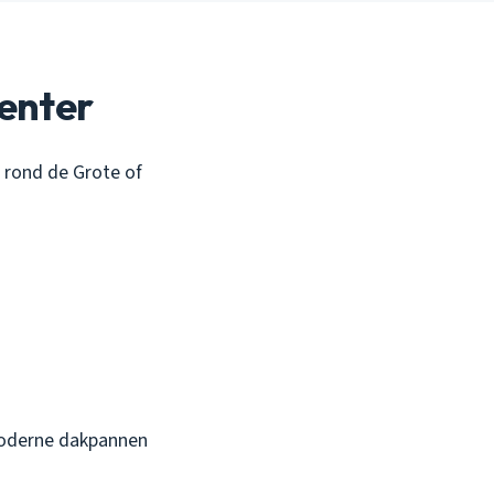
venter
n rond de Grote of
 moderne dakpannen