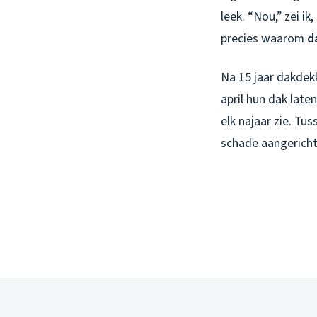
leek. “Nou,” zei i
precies waarom
d
Na 15 jaar dakdekk
april hun dak late
elk najaar zie. Tu
schade aangericht 