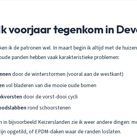
lk voorjaar tegenkom in De
rken ik de patronen wel. In maart begin ik altijd met de huize
 oude panden hebben vaak karakteristieke problemen:
annen
door de winterstormen (vooral aan de westkant)
en
vol bladeren van die mooie oude bomen
okvorsten
door de vorst-dooi cycli
oodslabben
rond schoorstenen
en in bijvoorbeeld Keizerslanden zie ik weer andere dingen:
zijn opgetild, of EPDM-daken waar de randen loslaten.