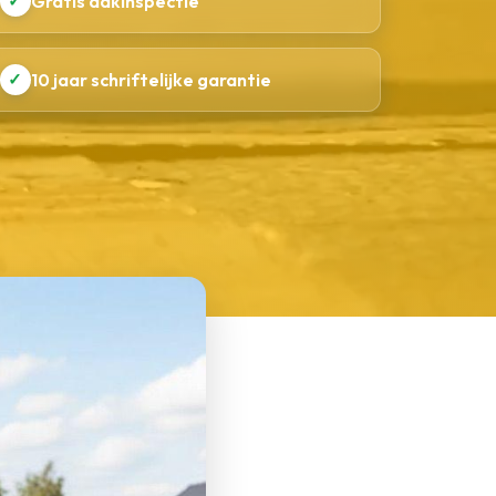
✓
Gratis dakinspectie
✓
10 jaar schriftelijke garantie