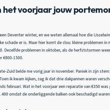
het voorjaar jouw portemo
na een Deventer winter, en we weten allemaal hoe die IJsselw
lke schade er is. Maar hier komt de clou: kleine problemen in
0. Dezelfde problemen in oktober, als de herfststormen we
ver €800-1500.
te-Zuid belde me vorig jaar in november. Paniek in zijn stem:
 Toen ik kwam kijken, zag ik dat drie dakpannen waren versc
sinds februari. Wat in het voorjaar een reparatie van €350 wa
€1.400 omdat de onderliggende balken ook beschadigd waren