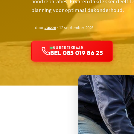
noodreparaties. Ervaren dakdekker deelt 15
planning voor optimaal dakonderhoud.
door
Jason
· 12 september 2025
NU BEREIKBAAR
BEL 085 019 86 25