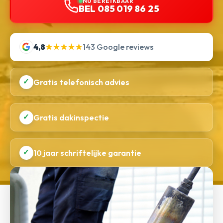
NU BEREIKBAAR
BEL 085 019 86 25
4,8
★★★★★
143 Google reviews
✓
Gratis telefonisch advies
✓
Gratis dakinspectie
✓
10 jaar schriftelijke garantie